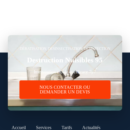
DÉRATISATION, DÉSINSECTISATION, DÉSINFECTION
Destruction Nuisibles 95
Intervention rapide et efficace 7j/7
NOUS CONTACTER OU
DEMANDER UN DEVIS
Accueil
Services
Tarifs
Actualités