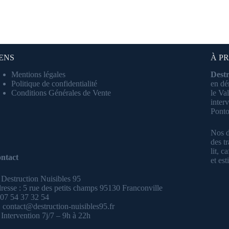
IENS
À P
Mentions légales
Destr
Politique de confidentialité
en dé
Conditions Générales de Vente
le Va
inter
Ponto
Nos d
des tr
lit, c
ntact
et es
 Destruction Nuisibles 95
resse : 5 rue des petits champs 95130 Franconville
 07 54 37 32 54
 contact@destruction-nuisibles95.fr
Intervention 7j/7 – 9h à 22h