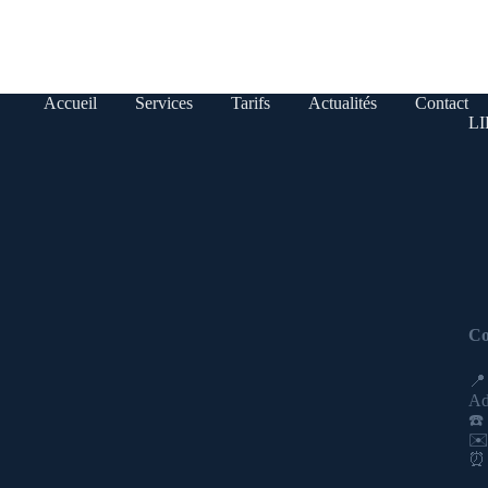
Accueil
Services
Tarifs
Actualités
Contact
L
Co
📍
Ad
☎️
✉️
⏰ 