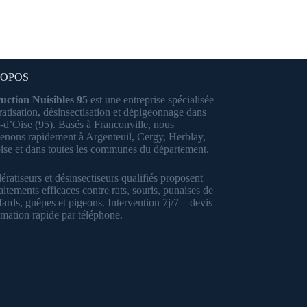
ROPOS
uction Nuisibles 95
est une entreprise spécialisée
ratisation, désinsectisation et dépigeonnage dans
l-d’Oise (95). Basés à Franconville, nous
venons rapidement à Argenteuil, Cergy, Herblay,
ise et dans toutes les communes du département.
ératiseurs et désinsectiseurs qualifiés proposent
aitements efficaces contre rats, souris, punaises de
afards, guêpes et pigeons. Intervention 7j/7 – devis
timation rapide par téléphone.